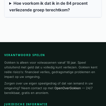
Hoe voorkom ik dat ik in de 84 procent
verliezende groep terechtkom?
VERANTWOORD SPELEN
Gokken is alleen voor volwassenen vanaf 18 jaar. Speel
uitsluitend met geld dat u volledig kunt verliezen. Gokken kent
reële risico's: financieel verlies, gedragsmatige problemen en
impact op uw omgeving.
Zorgen over uw eigen speelgedrag of dat van iemand in uw
omgeving? Neem contact op met
OpenOverGokken
— 24/7
bereikbaar, gratis en anoniem.
JURIDISCHE INFORMATIE