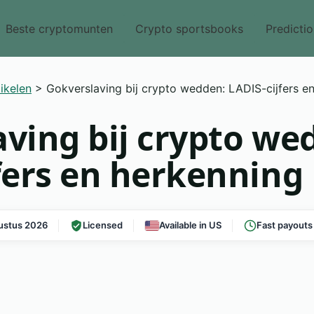
Beste cryptomunten
Crypto sportsbooks
Predicti
ikelen
>
Gokverslaving bij crypto wedden: LADIS-cijfers e
ving bij crypto we
fers en herkenning
ustus 2026
Licensed
Available in US
Fast payouts