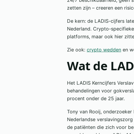
24/7 beschikbaarheid, geen st
zetten zijn – creeren een risi
De kern: de LADIS-cijfers lat
Nederland. Crypto-specifieke 
platforms, maar ook hier zitt
Zie ook:
crypto wedden
en we
Wat de LADI
Het LADIS Kerncijfers Versla
behandelingen voor gokverslav
procent onder de 25 jaar.
Tony van Rooij, onderzoeker b
Nederlandse verslavingszorg 
de patiënten die zich voor be