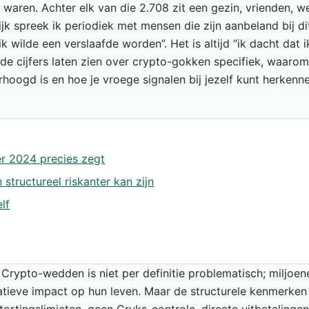
waren. Achter elk van die 2.708 zit een gezin, vrienden, w
ijk spreek ik periodiek met mensen die zijn aanbeland bij di
ik wilde een verslaafde worden”. Het is altijd “ik dacht dat i
 de cijfers laten zien over crypto-gokken specifiek, waarom
hoogd is en hoe je vroege signalen bij jezelf kunt herkenn
r 2024 precies zegt
tructureel riskanter kan zijn
lf
jk. Crypto-wedden is niet per definitie problematisch; miljo
atieve impact op hun leven. Maar de structurele kenmerke