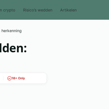
on crypto
Risico’s wedden
Artikelen
n herkenning
dden:
18+ Only
18+