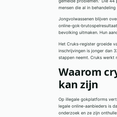
gemelde problemen.” Die 44 p
mensen die al in behandeling
Jongvolwassenen blijven ove
online-gok-brutospelresultaat
bevolking uitmaken. Hun aan
Het Cruks-register groeide va
inschrijvingen is jonger dan 
stappen neemt. Cruks werkt n
Waarom cry
kan zijn
Op illegale gokplatforms ver
legale online-aanbieders is 
onderzoek en ze zijn onthulle