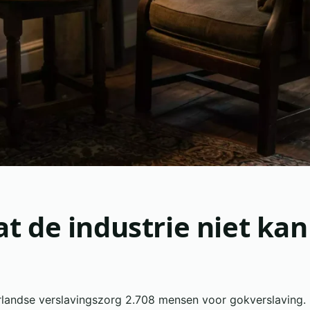
at de industrie niet kan
n
andse verslavingszorg 2.708 mensen voor gokverslaving. D