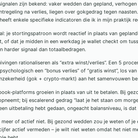
ignalen zijn bekend: vaker wedden dan gepland, verhogen 
tregeling na verlies, liegen over gokgedrag tegen naasten.
t enkele specifieke indicatoren die ik in mijn praktijk re
al: je stortingspatroon wordt reactief in plaats van gepland
rt, of dat je midden in een werkdag je wallet checkt om tu
een harder signaal dan totaalbedragen.
vingen rationaliseren als “extra winst/verlies”. Een 5 pro
psychologisch een “bonus verlies” of “gratis winst”, los van
onzekerheid (gok + crypto-markt) aan het samenvouwen bent
book-platforms groeien in plaats van uit te betalen. Bij g
 opneemt; bij escalerend gedrag “laat je het staan om morge
en uitbetaling hebt gedaan, ongeacht balansniveau, is dat 
et meer of actief niet. Bij gezond wedden zou je weten of je 
 cijfer actief vermeden – je wilt niet weten omdat het niet m
ole hebt.