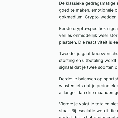
De klassieke gedragsmatige s
goed te maken, emotionele on
gokmedium. Crypto-wedden heef
Eerste crypto-specifiek signa
verlies onmiddellijk weer sto
plaatsen. Die reactiviteit is 
Tweede: je gaat koersverschui
storting en uitbetaling wordt 
signaal dat je twee soorten 
Derde: je balansen op sports
winsten iets dat je periodiek
al langer dan drie maanden ge
Vierde: je volgt je totalen ni
staat. Bij escalatie wordt die
vertelt dat je het onder contr