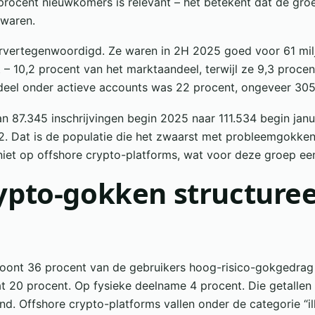
rocent nieuwkomers is relevant – het betekent dat de groe
 waren.
rvertegenwoordigd. Ze waren in 2H 2025 goed voor 61 milj
 – 10,2 procent van het marktaandeel, terwijl ze 9,3 proce
deel onder actieve accounts was 22 procent, ongeveer 305
n 87.345 inschrijvingen begin 2025 naar 111.534 begin janu
32. Dat is de populatie die het zwaarst met probleemgokken 
iet op offshore crypto-platforms, wat voor deze groep een 
pto-gokken structureel
toont 36 procent van de gebruikers hoog-risico-gokgedrag
dat 20 procent. Op fysieke deelname 4 procent. Die getalle
nd. Offshore crypto-platforms vallen onder de categorie “il