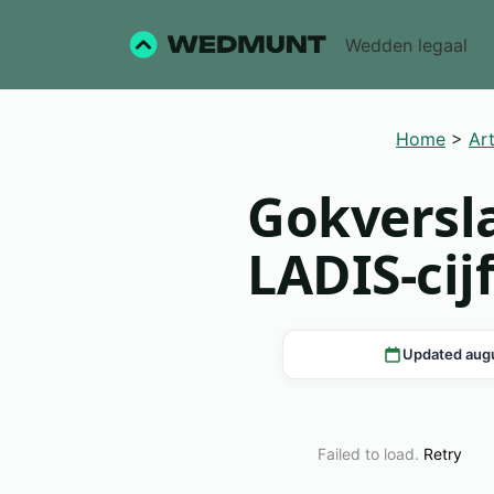
Wedden legaal
Home
>
Art
Gokversla
LADIS-cij
Updated aug
Failed to load.
Retry