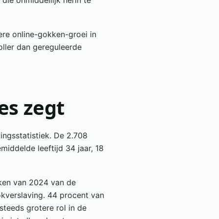
die onmiddellijk herin te
ere online-gokken-groei in
oller dan gereguleerde
es zegt
ingsstatistiek. De 2.708
iddelde leeftijd 34 jaar, 18
ieken van 2024 van de
okverslaving. 44 procent van
steeds grotere rol in de