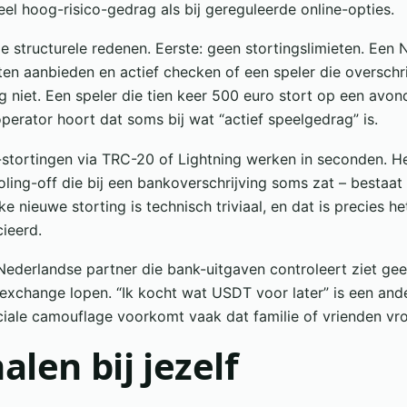
el hoog-risico-gedrag als bij gereguleerde online-opties.
e structurele redenen. Eerste: geen stortingslimieten. Een
en aanbieden en actief checken of een speler die overschri
ng niet. Een speler die tien keer 500 euro stort op een avon
perator hoort dat soms bij wat “actief speelgedrag” is.
-stortingen via TRC-20 of Lightning werken in seconden. 
ling-off die bij een bankoverschrijving soms zat – bestaat
e nieuwe storting is technisch triviaal, en dat is precies 
ieerd.
Nederlandse partner die bank-uitgaven controleert ziet gee
exchange lopen. “Ik kocht wat USDT voor later” is een ande
ociale camouflage voorkomt vaak dat familie of vrienden vr
alen bij jezelf