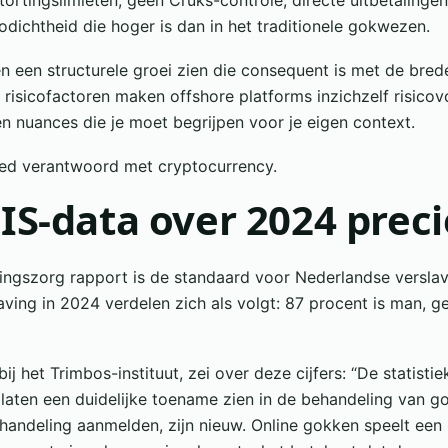
ortingslimieten, geen Cruks-controle, directe uitbetalingen 
codichtheid die hoger is dan in het traditionele gokwezen.
en een structurele groei zien die consequent is met de bred
risicofactoren maken offshore platforms inzichzelf risicov
en nuances die je moet begrijpen voor je eigen context.
d verantwoord met cryptocurrency.
S-data over 2024 preci
vingszorg rapport is de standaard voor Nederlandse verslav
ing in 2024 verdelen zich als volgt: 87 procent is man, gem
ij het Trimbos-instituut, zei over deze cijfers: “De statist
laten een duidelijke toename zien in de behandeling van g
handeling aanmelden, zijn nieuw. Online gokken speelt een 