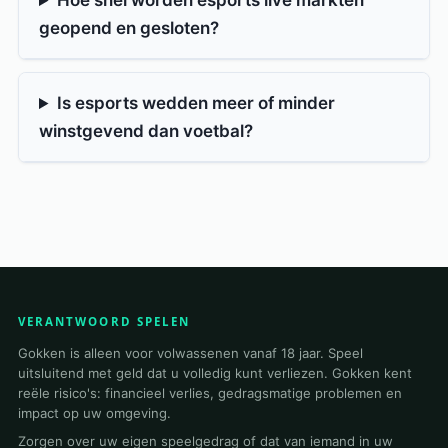
Hoe snel worden esports live markten
geopend en gesloten?
Is esports wedden meer of minder
winstgevend dan voetbal?
VERANTWOORD SPELEN
Gokken is alleen voor volwassenen vanaf 18 jaar. Speel
uitsluitend met geld dat u volledig kunt verliezen. Gokken kent
reële risico's: financieel verlies, gedragsmatige problemen en
impact op uw omgeving.
Zorgen over uw eigen speelgedrag of dat van iemand in uw